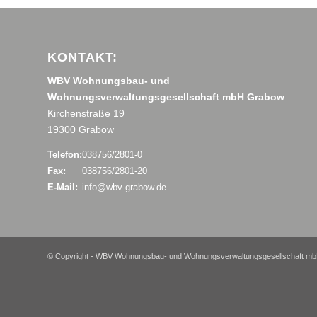
KONTAKT:
WBV Wohnungsbau- und
Wohnungsverwaltungsgesellschaft mbH Grabow
Kirchenstraße 19
19300 Grabow
Telefon:
038756/2801-0
Fax:
038756/2801-20
E-Mail:
info@wbv-grabow.de
© Copyright - WBV Wohnungsbau- und Wohnungsverwaltungsgesellschaft mb