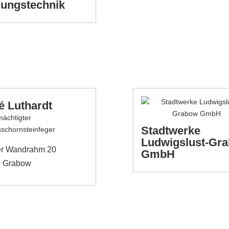
zungstechnik
é Luthardt
mächtigter
Stadtwerke
sschornsteinfeger
Ludwigslust-Gr
er Wandrahm 20
GmbH
 Grabow