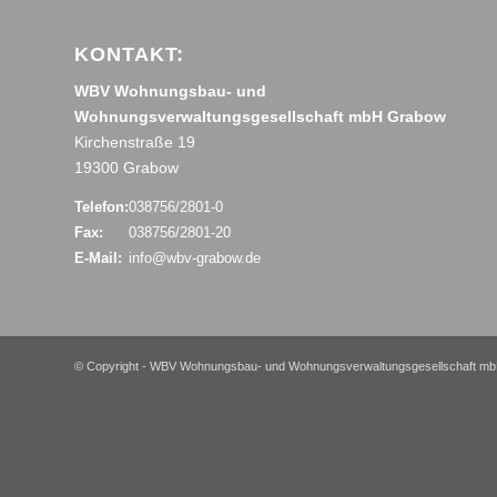
KONTAKT:
WBV Wohnungsbau- und
Wohnungsverwaltungsgesellschaft mbH Grabow
Kirchenstraße 19
19300 Grabow
Telefon:
038756/2801-0
Fax:
038756/2801-20
E-Mail:
info@wbv-grabow.de
© Copyright - WBV Wohnungsbau- und Wohnungsverwaltungsgesellschaft mb