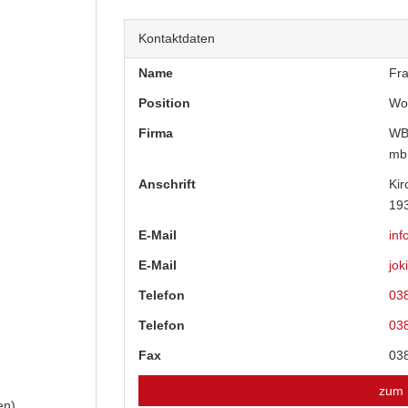
Kontaktdaten
Name
Fra
Position
Wo
Firma
WB
mb
Anschrift
Kir
19
E-Mail
in
E-Mail
jo
Telefon
03
Telefon
03
Fax
03
zum 
en)