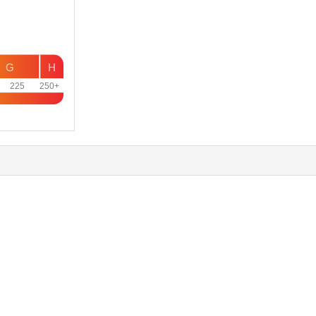
G
H
225
250+