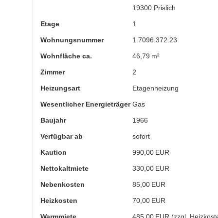
19300 Prislich
Etage
1
Wohnungsnummer
1.7096.372.23
Wohnfläche ca.
46,79 m²
Zimmer
2
Heizungsart
Etagenheizung
Wesentlicher Energieträger
Gas
Baujahr
1966
Verfügbar ab
sofort
Kaution
990,00 EUR
Nettokaltmiete
330,00 EUR
Nebenkosten
85,00 EUR
Heizkosten
70,00 EUR
Warmmiete
485,00 EUR (zzgl. Heizkost