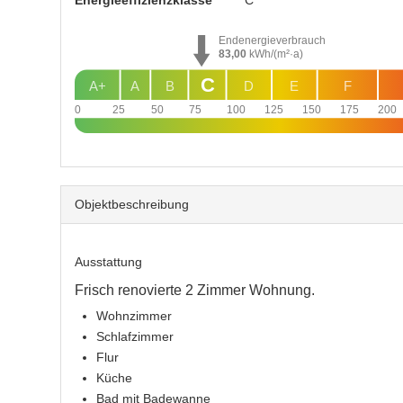
Energie­effizienz­klasse
C
Endenergieverbrauch
83,00
kWh/(m²·a)
C
A+
A
B
D
E
F
0
25
50
75
100
125
150
175
200
Objekt­beschreibung
Ausstattung
Frisch renovierte 2 Zimmer Wohnung.
Wohnzimmer
Schlafzimmer
Flur
Küche
Bad mit Badewanne