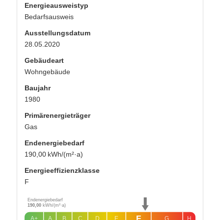
Energieausweistyp
Bedarfs­ausweis
Ausstellungsdatum
28.05.2020
Gebäudeart
Wohngebäude
Baujahr
1980
Primärenergieträger
Gas
Endenergie­bedarf
190,00 kWh/(m²·a)
Energie­effizienz­klasse
F
Endenergiebedarf
190,00
kWh/(m²·a)
F
A+
A
B
C
D
E
G
H